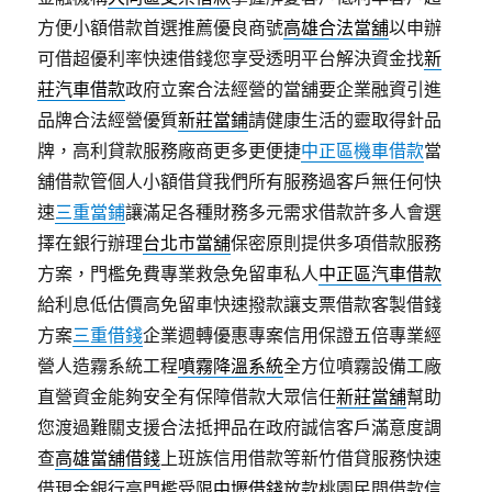
方便小額借款首選推薦優良商號
高雄合法當舖
以申辦
可借超優利率快速借錢您享受透明平台解決資金找
新
莊汽車借款
政府立案合法經營的當舖要企業融資引進
品牌合法經營優質
新莊當鋪
請健康生活的靈取得針品
牌，高利貸款服務廠商更多更便捷
中正區機車借款
當
舖借款管個人小額借貸我們所有服務過客戶無任何快
速
三重當鋪
讓滿足各種財務多元需求借款許多人會選
擇在銀行辦理
台北市當舖
保密原則提供多項借款服務
方案，門檻免費專業救急免留車私人
中正區汽車借款
給利息低估價高免留車快速撥款讓支票借款客製借錢
方案
三重借錢
企業週轉優惠專案信用保證五倍專業經
營人造霧系統工程
噴霧降溫系統
全方位噴霧設備工廠
直營資金能夠安全有保障借款大眾信任
新莊當舖
幫助
您渡過難關支援合法抵押品在政府誠信客戶滿意度調
查
高雄當舖借錢
上班族信用借款等新竹借貸服務快速
借現金銀行高門檻受限
中壢借錢
放款桃園民間借款信