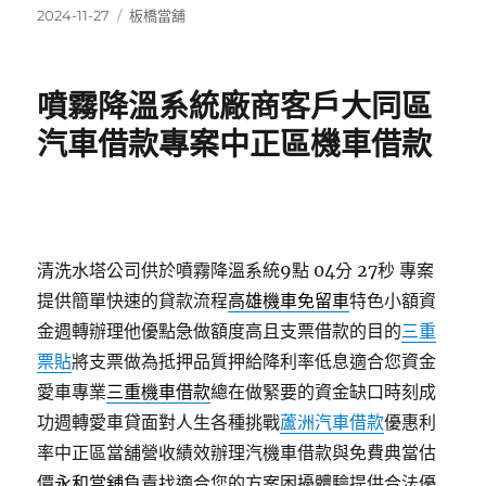
發
分
2024-11-27
板橋當舖
佈
類
日
期:
噴霧降溫系統廠商客戶大同區
汽車借款專案中正區機車借款
清洗水塔公司供於噴霧降溫系統9點 04分 27秒
專案
提供簡單快速的貸款流程
高雄機車免留車
特色小額資
金週轉辦理他優點急做額度高且支票借款的目的
三重
票貼
將支票做為抵押品質押給降利率低息適合您資金
愛車專業
三重機車借款
總在做緊要的資金缺口時刻成
功週轉愛車貸面對人生各種挑戰
蘆洲汽車借款
優惠利
率中正區當舖營收績效辦理汽機車借款與免費典當估
價
永和當舖
負責找適合您的方案困擾體驗提供合法優