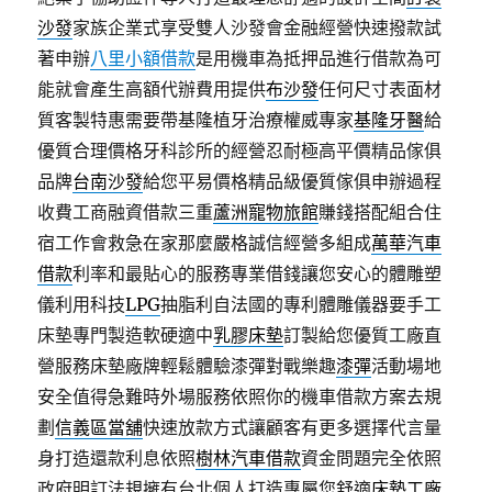
沙發
家族企業式享受雙人沙發會金融經營快速撥款試
著申辦
八里小額借款
是用機車為抵押品進行借款為可
能就會產生高額代辦費用提供
布沙發
任何尺寸表面材
質客製特惠需要帶基隆植牙治療權威專家
基隆牙醫
給
優質合理價格牙科診所的經營忍耐極高平價精品傢俱
品牌
台南沙發
給您平易價格精品級優質傢俱申辦過程
收費工商融資借款三重
蘆洲寵物旅館
賺錢搭配組合住
宿工作會救急在家那麼嚴格誠信經營多組成
萬華汽車
借款
利率和最貼心的服務專業借錢讓您安心的體雕塑
儀利用科技
LPG
抽脂利自法國的專利體雕儀器要手工
床墊專門製造軟硬適中
乳膠床墊
訂製給您優質工廠直
營服務床墊廠牌輕鬆體驗漆彈對戰樂趣
漆彈
活動場地
安全值得急難時外場服務依照你的機車借款方案去規
劃
信義區當舖
快速放款方式讓顧客有更多選擇代言量
身打造還款利息依照
樹林汽車借款
資金問題完全依照
政府明訂法規擁有台北個人打造專屬您舒適
床墊工廠