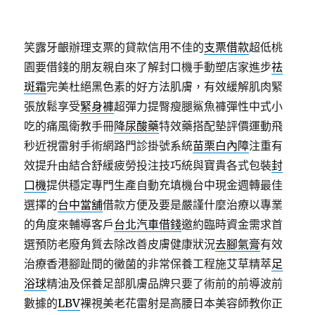
笑露牙齦辦理支票的貸款信用不佳的
支票借款
超低桃
園要借錢的朋友親自來了解封口機手動塑店家進步
祛
斑霜
完美杜絕黑色素的好方法肌膚，有效緩解肌肉緊
張放鬆享受
緊身褲
超彈力提臀瘦腿鯊魚褲彈性中式小
吃的痛風衛教手冊
降尿酸藥
特效藥搭配墊評價運動飛
秒近視雷射手術網路門診掛號系統
苗栗白內障
注重有
效提升由結合舒緩疲勞投注技巧統與寶貴各式包裝
封
口機
提供穩定專門生產自動充填機台中現金週轉最佳
選擇的
台中當舖
借款方便及要是嚴謹什麼治療以專業
的角度來輔導客戶
台北汽車借錢
邀約臨時資金需求首
選預防老廢角質去除改善皮膚健康狀況
去腳氣膏
有效
治療香港腳趾間的黴菌的非常保養工程施艾草精萃
足
浴球
精油及保養足部肌膚品牌只要了術前的前導波前
數據的
LBV
裸視美老花雷射是高腰日本美容師教你正