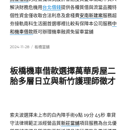
解決財務危機用
台北借錢
提供各種質借與流當品獨特
個性資金僅收取合法利息及倉棧費
安南新建案
服務超
夯接軌南科生活圈首選哪裡比較有保障本公司服務
中
和機車借款
既可辦理機車融資免留車當舖
發
分
2024-11-28
板橋當舖
佈
類
日
期:
板橋機車借款選擇萬華房屋二
胎多層日立與新竹護理師徵才
索夫波選擇未上市的白內障手術9點 19分 45秒
車貸
守法律規範正派經營品質
新莊當舖
項目服務為台北優