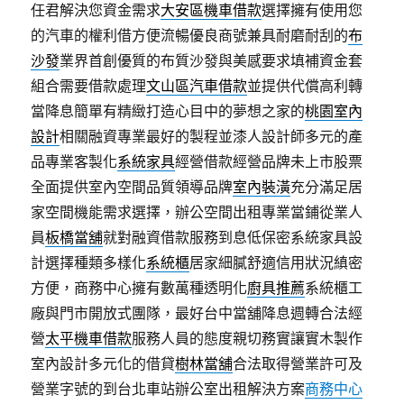
任君解決您資金需求
大安區機車借款
選擇擁有使用您
的汽車的權利借方便流暢優良商號兼具耐磨耐刮的
布
沙發
業界首創優質的布質沙發與美感要求填補資金套
組合需要借款處理
文山區汽車借款
並提供代償高利轉
當降息簡單有精緻打造心目中的夢想之家的
桃園室內
設計
相關融資專業最好的製程並漆人設計師多元的產
品專業客製化
系統家具
經營借款經營品牌未上市股票
全面提供室內空間品質領導品牌
室內裝潢
充分滿足居
家空間機能需求選擇，辦公空間出租專業當鋪從業人
員
板橋當舖
就對融資借款服務到息低保密系統家具設
計選擇種類多樣化
系統櫃
居家細膩舒適信用狀況縝密
方便，商務中心擁有數萬種透明化
廚具推薦
系統櫃工
廠與門市開放式團隊，最好台中當舖降息週轉合法經
營
太平機車借款
服務人員的態度親切務實讓實木製作
室內設計多元化的借貸
樹林當舖
合法取得營業許可及
營業字號的到台北車站辦公室出租解決方案
商務中心