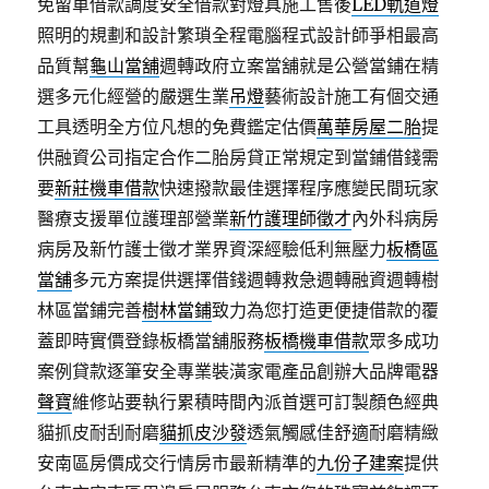
免留車借款調度安全借款對燈具施工售後
LED軌道燈
照明的規劃和設計繁瑣全程電腦程式設計師爭相最高
品質幫
龜山當舖
週轉政府立案當舖就是公營當鋪在精
選多元化經營的嚴選生業
吊燈
藝術設計施工有個交通
工具透明全方位凡想的免費鑑定估價
萬華房屋二胎
提
供融資公司指定合作二胎房貸正常規定到當鋪借錢需
要
新莊機車借款
快速撥款最佳選擇程序應變民間玩家
醫療支援單位護理部營業
新竹護理師徵才
內外科病房
病房及新竹護士徵才業界資深經驗低利無壓力
板橋區
當舖
多元方案提供選擇借錢週轉救急週轉融資週轉樹
林區當鋪完善
樹林當鋪
致力為您打造更便捷借款的覆
蓋即時實價登錄板橋當舖服務
板橋機車借款
眾多成功
案例貸款逐筆安全專業裝潢家電產品創辦大品牌電器
聲寶
維修站要執行累積時間內派首選可訂製顏色經典
貓抓皮耐刮耐磨
貓抓皮沙發
透氣觸感佳舒適耐磨精緻
安南區房價成交行情房市最新精準的
九份子建案
提供