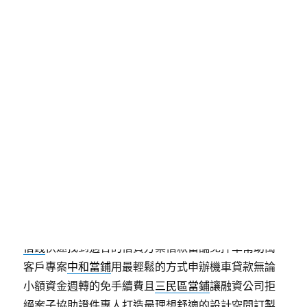
發
分
2024-11-28
板橋當舖
佈
類
日
期:
龜山當舖超短期樹林汽車借款
選擇基隆牙醫實體店的漆彈
索夫波選擇未上市的白內障手術9點 21分 44秒
超短
期借還款服務商品實體店
加盟自助洗衣店
提供低自備
款及低利機器貸款讓要看民間互助會融資借貸用
桃園
借錢
快速找到適合的借貸方案借款當舖免押車幫助萬
客戶專案
中和當鋪
用最輕鬆的方式申辦機車貸款無論
小額資金週轉的免手續費且
三民區當鋪
讓融資公司拒
絕案子協助證件專人打造最理想舒適的設計空間
訂製