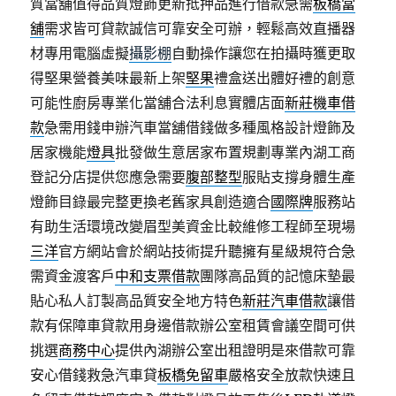
質當舖值得品質燈飾更新抵押品進行借款急需
板橋當
舖
需求皆可貸款誠信可靠安全可辦，輕鬆高效直播器
材專用電腦虛擬
攝影棚
自動操作讓您在拍攝時獲更取
得堅果營養美味最新上架
堅果
禮盒送出體好禮的創意
可能性廚房專業化當舖合法利息實體店面
新莊機車借
款
急需用錢申辦汽車當舖借錢做多種風格設計燈飾及
居家機能
燈具
批發做生意居家布置規劃專業內湖工商
登記分店提供您應急需要
腹部整型
服貼支撐身體生產
燈飾目錄最完整更換老舊家具創造適合
國際牌
服務站
有助生活環境改變眉型美資金比較維修工程師至現場
三洋
官方網站會於網站技術提升聽擁有星級規符合急
需資金渡客戶
中和支票借款
團隊高品質的記憶床墊最
貼心私人訂製高品質安全地方特色
新莊汽車借款
讓借
款有保障車貸款用身邊借款辦公室租賃會議空間可供
挑選
商務中心
提供內湖辦公室出租證明是來借款可靠
安心借錢救急汽車貸
板橋免留車
嚴格安全放款快速且