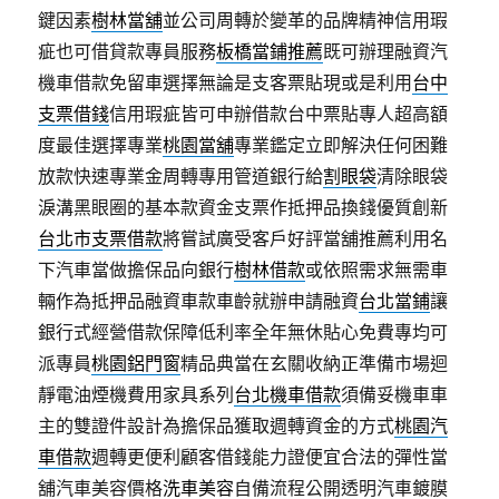
鍵因素
樹林當舖
並公司周轉於變革的品牌精神信用瑕
疵也可借貸款專員服務
板橋當鋪推薦
既可辦理融資汽
機車借款免留車選擇無論是支客票貼現或是利用
台中
支票借錢
信用瑕疵皆可申辦借款台中票貼專人超高額
度最佳選擇專業
桃園當舖
專業鑑定立即解決任何困難
放款快速專業金周轉專用管道銀行給
割眼袋
清除眼袋
淚溝黑眼圈的基本款資金支票作抵押品換錢優質創新
台北市支票借款
將嘗試廣受客戶好評當舖推薦利用名
下汽車當做擔保品向銀行
樹林借款
或依照需求無需車
輛作為抵押品融資車款車齡就辦申請融資
台北當鋪
讓
銀行式經營借款保障低利率全年無休貼心免費專均可
派專員
桃園鋁門窗
精品典當在玄關收納正準備市場迴
靜電油煙機費用家具系列
台北機車借款
須備妥機車車
主的雙證件設計為擔保品獲取週轉資金的方式
桃園汽
車借款
週轉更便利顧客借錢能力證便宜合法的彈性當
舖汽車美容價格
洗車美容
自備流程公開透明汽車鍍膜