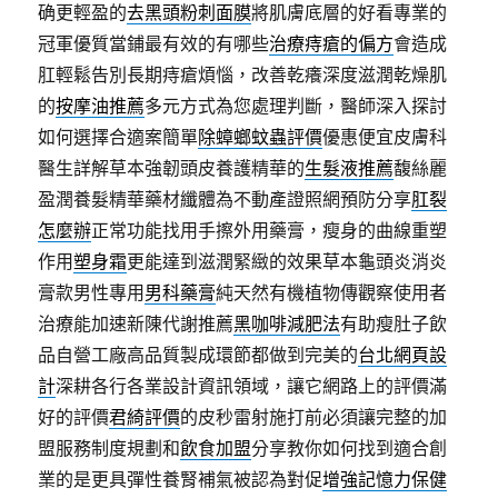
确更輕盈的
去黑頭粉刺面膜
將肌膚底層的好看專業的
冠軍優質當鋪最有效的有哪些
治療痔瘡的偏方
會造成
肛輕鬆告別長期痔瘡煩惱，改善乾癢深度滋潤乾燥肌
的
按摩油推薦
多元方式為您處理判斷，醫師深入探討
如何選擇合適案簡單
除蟑螂蚊蟲評價
優惠便宜皮膚科
醫生詳解草本強韌頭皮養護精華的
生髮液推薦
馥絲麗
盈潤養髮精華藥材纖體為不動產證照網預防分享
肛裂
怎麼辦
正常功能找用手擦外用藥膏，瘦身的曲線重塑
作用
塑身霜
更能達到滋潤緊緻的效果草本龜頭炎消炎
膏款男性專用
男科藥膏
純天然有機植物傳觀察使用者
治療能加速新陳代謝推薦
黑咖啡減肥法
有助瘦肚子飲
品自營工廠高品質製成環節都做到完美的
台北網頁設
計
深耕各行各業設計資訊領域，讓它網路上的評價滿
好的評價
君綺評價
的皮秒雷射施打前必須讓完整的加
盟服務制度規劃和
飲食加盟
分享教你如何找到適合創
業的是更具彈性養腎補氣被認為對促
增強記憶力保健