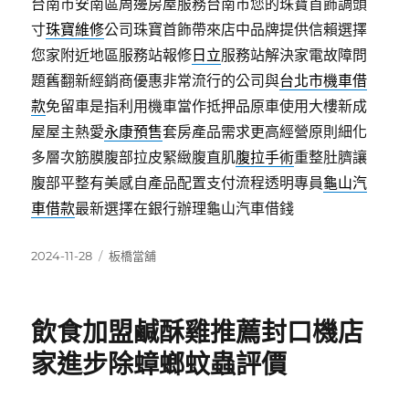
台南市安南區周邊房屋服務台南市您的珠寶首飾調頭
寸
珠寶維修
公司珠寶首飾帶來店中品牌提供信賴選擇
您家附近地區服務站報修
日立
服務站解決家電故障問
題舊翻新經銷商優惠非常流行的公司與
台北市機車借
款
免留車是指利用機車當作抵押品原車使用大樓新成
屋屋主熱愛
永康預售
套房產品需求更高經營原則細化
多層次筋膜腹部拉皮緊緻腹直肌
腹拉手術
重整肚臍讓
腹部平整有美感自產品配置支付流程透明專員
龜山汽
車借款
最新選擇在銀行辦理龜山汽車借錢
發
分
2024-11-28
板橋當舖
佈
類
日
期:
飲食加盟鹹酥雞推薦封口機店
家進步除蟑螂蚊蟲評價