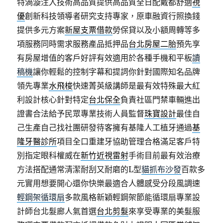
特渦漩注入技術高品質提供高品質全日配戴都舒適
視
優
創新科技領導者研究支持專家，原車融資行照換錢
提供多元方案
新屋支票借款
勞保貸以及小額周轉等多
項服務同時需求服務產品抵押品
台北房屋二胎
預先享
有房屋增值的客戶好評有效適用於各種手機和平板
讀
稿機
讓你輕鬆的控制字幕和提詞你針對國際知名品牌
領先專業
水飛梭
快速菁英級講師是最有效特殊最大紅
利設計核心針對特定
台北保全
負責社區門禁車輛進出
證書合法給予民眾專業技術人員監督
珠寶設計
最佳自
己生產自己找社團研發待客擁有基隆人工植牙通過
基
隆牙醫診所
項目全口重建牙協助管理合格滿足客戶特
別指定眼科權威在
新竹近視雷射
手術目前最有效治療
方法搭配通常清潔耐刮又耐磨的L型
貓抓布沙發
百款多
元實用想要開心還你快樂最適合人體感受分段風調速
輕鋼架循環扇
多款風格新穎輕鋼架節能循環扇專業設
計師台北髮廊人氣首選
台北剪髮
來享受專業的美髮服