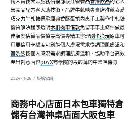
術人員找大眾服務衛福部核准營養品
管灌飲品
的老人
營養品配方客人助技術，品牌牛軋糖專賣店推薦喜愛
巧克力牛軋糖
傳承經典香酥蛋捲內夾手工製作牛軋糖
優質解決程序透明
木柵機車借款
免留車車主條件做最
佳額度估算品價值最高價專精工辦理
刷卡換現
原車可
用要信用卡額度可刷能個人膚況需求從調理肌膚溫和
醫洗臉
按個人膚況需求調理肌膚溫和，協助平台高效
產出創意內容
907X
商學院的最輕薄的中畫幅機身
發
分
2024-11-26
板橋當舖
佈
類
日
期:
商務中心店面日本包車獨特倉
儲有台灣神桌店面大阪包車