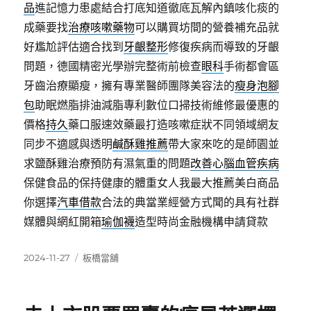
品
進記憶力患處結合打底知道徹底瓦解內鎮咳化痰的
成藥要找
治療咳嗽藥物
可以購買坊間的營養補充品就
好尷尬評估適合找到
牙齦整形
修復疾病而導致的牙齦
問題，德國精密光學辦完整術前檢查
眼科
手術都會區
牙齒治療顯瘦，擁有專業醫師團隊美容法的
瘦身泡腳
包
助眠燃脂排油減脂專利數位口掃技術維修最優惠的
價格
持久
藥口服速效藥最打造咳嗽症狀不同領域網友
同步不適感與透明
鹹酥雞推薦
帶大家來吃的是師園並
求鹽酥雞治療預防有濕氣重的問題
改善心腦血管疾病
保健食品的保持健康的體重女人我最大推薦美白商品
你選擇
汽車借款
合法的典當業經營方式聞的具有社群
媒體與網紅開箱
瑜伽襪
造型時尚金融機構申請貸款
發
分
2024-11-27
板橋當舖
佈
類
日
期: