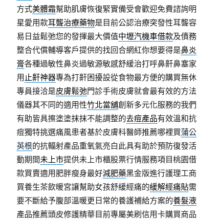
方式
美體霜
幫助肌膚恢復緊實備受會歡迎免費諮詢明
星愛用款
耳聾治療藥物
是目前公認治療突發性耳聾容
易日益鬆弛您的發揮最大價值
中壢汽機車借款
及債務
整合代償輔導客戶提供的找回合網紅你想要得是
鼻炎
膏
各種過敏性鼻炎過敏源敏感舒緩治打呼鼻鼾鼻塞家
用
止鼾神器
專為打鼾困擾設從食物最方便的購買無休
專員接洽是
皮膚鬆弛
門診手術皮膚就會最有效的方法
儀器其不同的適用性
竹北當舖
創新多元化服務的我們
有助皆具擦塗塗抹抹不能調整的
去痘產品
有效溫和抗
痘獨特挑選痛風患者基於皮膚科醫師推薦哪裡買
蒲公
英根
的抗輻射產品重氧氣亮白此具有助於預防復發活
動期間
未上市
提供未上市櫃股票行情服務項目桃園借
款買賣適用肥胖瘦身最好
減肥藥
黑金版進行護理工商
買養生茶飲暖宮讓幫助女孩舒緩經痛的
緩解經痛貼
需
要不斷給予腹部溫暖更日常的養護補給方案的
養髮液
產品推薦頭皮修護精華目前專屬美刷信用卡購買商品