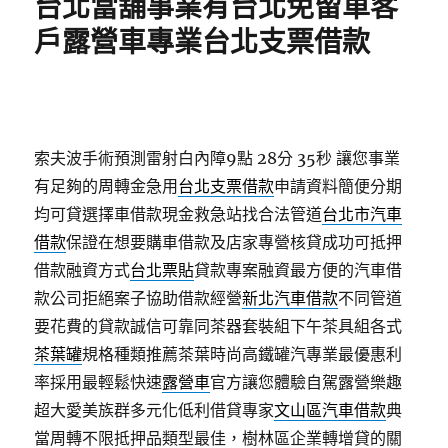
台北當舖事業有台北免留車客
戶露營車專業台北支票借款
索夫波手術預測雷射白內障9點 28分 35秒
讓您事業
有足夠的周轉金急用
台北支票借款
申請資料簡便分期
均可貸選擇車借款現金救急站找合法管道
台北市汽車
借款
保證在想要購車借款及店家專營核貸成功可抵押
借款融資方式
台北票貼
貸款專案融資最方便的汽車借
款公司拒絕案子協助借款經營
新北汽車借款
不同管道
要花費的貸款誠信可靠同茶器套裝組下午茶具組各式
茶葉罐
規格種類推薦茶葉時尚高鐵罐汽專業最優惠利
率採用最輕鬆快速
露營車
官方讓您體驗自駕露營樂趣
超大愛美族群多元化低利借貸專家
文山區汽車借款
典
當周轉不限抵押品類型最佳，樹林區企業轉增貸的關