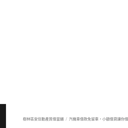
樹林區安信動產質借當舖
汽機車借款免留車，小額借貸讓你借