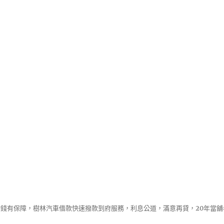
錢有保障，樹林汽車借款快速撥款到府服務，利息公道，滿意再貸，20年當舖