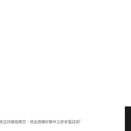
樹林機車借款
樹林汽車借款
樹林當舖
鶯歌汽車借款
其他操作
登入
訂閱網站內容的資訊提供
訂閱留言的資訊提供
WordPress.org 台灣繁體中文
老店持續服務您，資金週轉好夥伴立即來電諮詢!