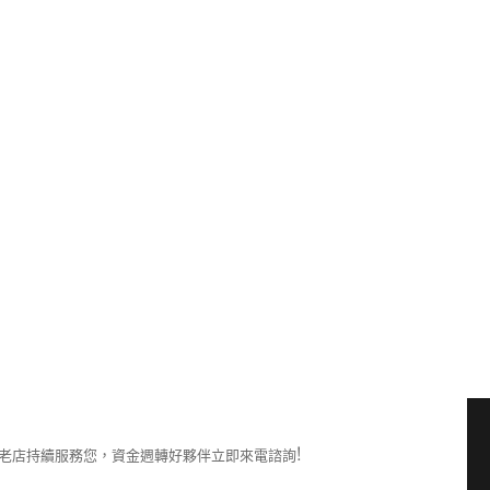
樹林機車借款
樹林汽車借款
樹林當舖
鶯歌汽車借款
其他操作
登入
訂閱網站內容的資訊提供
訂閱留言的資訊提供
WordPress.org 台灣繁體中文
老店持續服務您，資金週轉好夥伴立即來電諮詢!