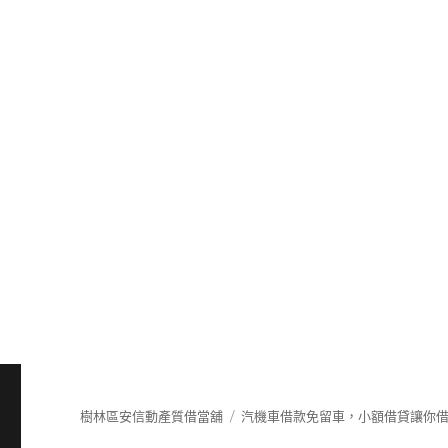
樹林區安信動產質借當舖
汽機車借款免留車，小額借貸讓你借